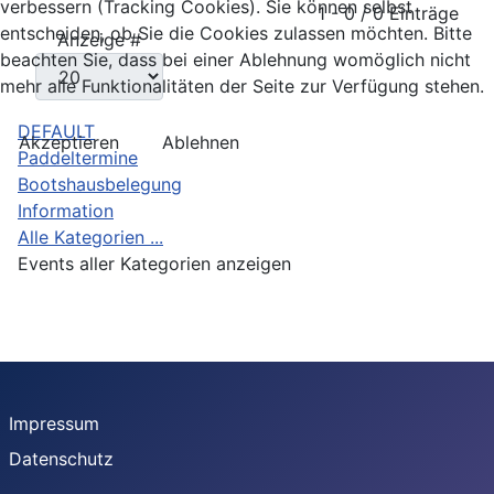
verbessern (Tracking Cookies). Sie können selbst
Limite der Paginierungsliste
1 - 0 / 0 Einträge
entscheiden, ob Sie die Cookies zulassen möchten. Bitte
Anzeige #
beachten Sie, dass bei einer Ablehnung womöglich nicht
mehr alle Funktionalitäten der Seite zur Verfügung stehen.
DEFAULT
Akzeptieren
Ablehnen
Paddeltermine
Bootshausbelegung
Information
Alle Kategorien ...
Events aller Kategorien anzeigen
Impressum
Datenschutz