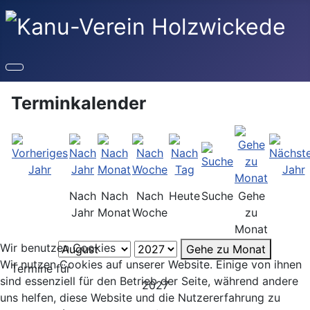
Terminkalender
Nach
Nach
Nach
Heute
Suche
Gehe
Jahr
Monat
Woche
zu
Monat
Wir benutzen Cookies
Gehe zu Monat
Wir nutzen Cookies auf unserer Website. Einige von ihnen
Termine für
sind essenziell für den Betrieb der Seite, während andere
2027
uns helfen, diese Website und die Nutzererfahrung zu