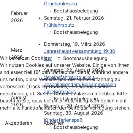
Grünkohlessen
:: Bootshausbelegung
Februar
Samstag, 21. Februar 2026
2026
Frühjahrsputz
:: Bootshausbelegung
Donnerstag, 19. März 2026
März
Jahreshauptversammlung 19:30
2026
Wir benutzen Cookies
Uhr
:: Bootshausbelegung
Wir nutzen Cookies auf unserer Website. Einige von ihnen
Samstag, 22. August 2026
sind essenziell für den Betrieb der Seite, während andere
Vereinsfahrradtour mit
uns helfen, diese Website und die Nutzererfahrung zu
anschließendem Beisammensein
verbessern (Tracking Cookies). Sie können selbst
am Bootshaus
entscheiden, ob Sie die Cookies zulassen möchten. Bitte
August
:: Bootshausbelegung
beachten Sie, dass bei einer Ablehnung womöglich nicht
2026
Samstag, 29. August 2026 -
mehr alle Funktionalitäten der Seite zur Verfügung stehen.
Sonntag, 30. August 2026
Kinderferienspaß
Akzeptieren
Ablehnen
:: Bootshausbelegung