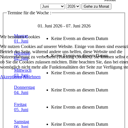
Gehe zu Monat
Termine für die Woche :
01. Juni 2026 - 07. Juni 2026
Montag
Wir benutzen Cookies
Keine Events an diesem Datum
01. Juni
Wir nutzen Cookies auf unserer Website. Einige von ihnen sind essenzie
Betrieb der Seite, während andere uns helfen, diese Website und die
Dienstag
Keine Events an diesem Datum
Nutzererfahrung zu verbessern (Tracking Cookies). Sie können selbst 
02. Juni
ob Sie die Cookies zulassen möchten. Bitte beachten Sie, dass bei ein
womöglich nicht mehr alle Funktionalitäten der Seite zur Verfügung st
Mittwoch
Keine Events an diesem Datum
03. Juni
Akzeptieren
Ablehnen
Donnerstag
Keine Events an diesem Datum
04. Juni
Freitag
Keine Events an diesem Datum
05. Juni
Samstag
Keine Events an diesem Datum
06. Juni