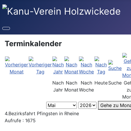
Terminkalender
Nach
Nach
Nach
Heute
Suche
Ge
Jahr
Monat
Woche
z
Mon
Gehe zu Mon
4.Bezirksfahrt Pfingsten in Rheine
Aufrufe
: 1675